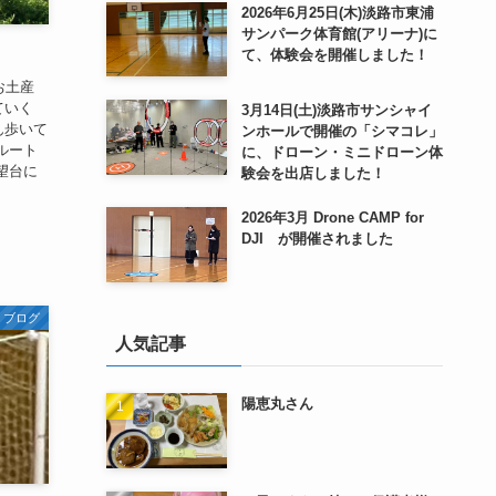
2026年6月25日(木)淡路市東浦
サンパーク体育館(アリーナ)に
て、体験会を開催しました！
お土産
ていく
3月14日(土)淡路市サンシャイ
ん歩いて
ンホールで開催の「シマコレ」
ルート
に、ドローン・ミニドローン体
望台に
験会を出店しました！
2026年3月 Drone CAMP for
DJI が開催されました
ブログ
人気記事
陽恵丸さん