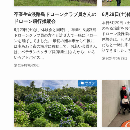
卒業生&淡路島ドローンクラブ員さんの
6月29日(土)
ドローン飛行操縦会
本日6月29日（
のある場所をお
6月29日(土)は、体験会と同時に、卒業生&淡路島
ドローン飛行操
ドローンクラブ員の方々と計３人で一緒にドロー
体験会は、わざ
ンを飛ばしてました。 最初の洲本市から午後に
だちと一緒に来
は南あわじ市の海岸に移動して。お若い会員さん
話できました。する
は、ベテランのクラブ員(卒業生)さんから、いろ
いろアドバイス...
2024年6月29日
2024年6月30日
ブログ