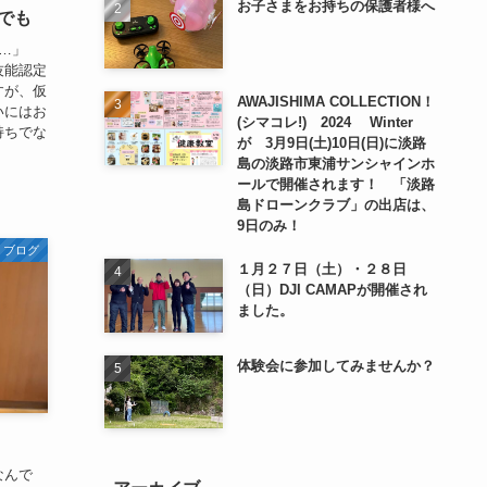
お子さまをお持ちの保護者様へ
でも
…」
技能認定
すが、仮
AWAJISHIMA COLLECTION！
いにはお
(シマコレ!) 2024 Winter
持ちでな
が 3月9日(土)10日(日)に淡路
島の淡路市東浦サンシャインホ
ールで開催されます！ 「淡路
島ドローンクラブ」の出店は、
9日のみ！
ブログ
１月２７日（土）・２８日
（日）DJI CAMAPが開催され
ました。
体験会に参加してみませんか？
なんで