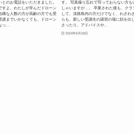
いとのお電話をいただきました。
す。 写真撮り忘れで写っておらない方も
ですよ。わたしが学んだドローン
しゃいますが…。 卒業された後も、クラ
結構な人数の方が高齢の方でも受
して、淡路島内の方だけでなく、わざわ
受講までいかなくても、ドローン
らも、新しい受講生の講習の場に顔を出
...
さったり、アドバイスや...
2024年6月18日