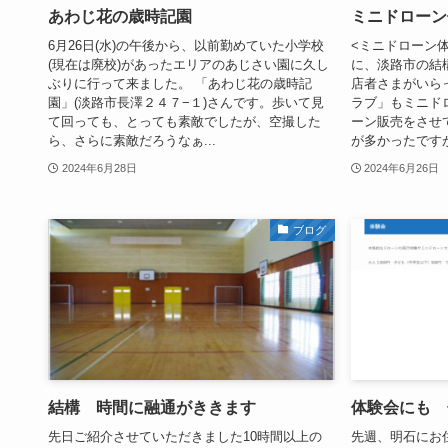
あわじ花の歳時記園
ミニドローン
6月26日(水)の午後から、以前勤めていた小学校
<ミニドローン体
(現在は廃校)があったエリアのあじさい園に久し
に、淡路市の結
ぶりに行って来ました。 「あわじ花の歳時記
店者さまがいら
園」(淡路市長澤２４７−１)さんです。歩いて見
ラブ」もミニド
て回っても、とっても素敵でしたが、空撮した
ーン販売をさせ
ら、さらに素敵だろうなぁ...
が多かったですが.
2024年6月28日
2024年6月26日
ブログ
結構 時間に融通がききます
体験会にも 
先日ご紹介させていただきました10時間以上の
先週、明石にお