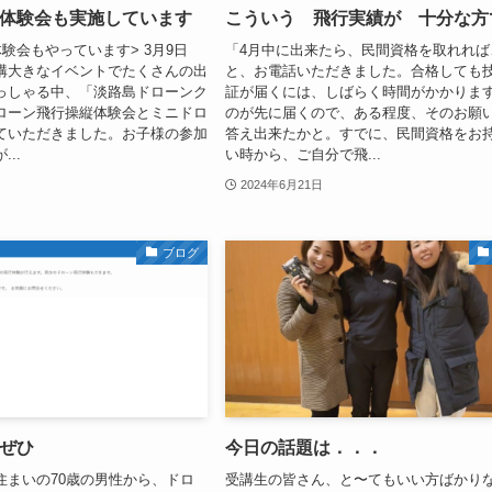
体験会も実施しています
こういう 飛行実績が 十分な方
験会もやっています> 3月9日
「4月中に出来たら、民間資格を取れれば
構大きなイベントでたくさんの出
と、お電話いただきました。合格しても
っしゃる中、「淡路島ドローンク
証が届くには、しばらく時間がかかりま
ローン飛行操縦体験会とミニドロ
のが先に届くので、ある程度、そのお願
ていただきました。お子様の参加
答え出来たかと。すでに、民間資格をお
..
い時から、ご自分で飛...
2024年6月21日
ブログ
ぜひ
今日の話題は．．．
住まいの70歳の男性から、ドロ
受講生の皆さん、と〜てもいい方ばかり