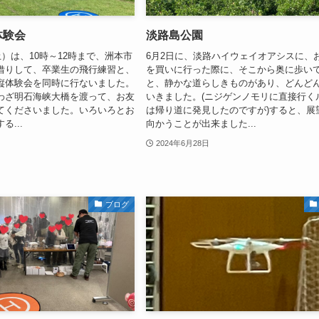
体験会
淡路島公園
土）は、10時～12時まで、洲本市
6月2日に、淡路ハイウェイオアシスに、
借りして、卒業生の飛行練習と、
を買いに行った際に、そこから奥に歩い
縦体験会を同時に行ないました。
と、静かな道らしきものがあり、どんど
わざ明石海峡大橋を渡って、お友
いきました。(ニジゲンノモリに直接行く
てくださいました。いろいろとお
は帰り道に発見したのですが)すると、展
...
向かうことが出来ました...
2024年6月28日
ブログ