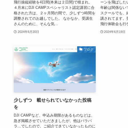
飛行操縦経験を4日間(本来は２日間)で積まれ、
ーンを飛ばした
４月末にDJI CAMPスペシャリスト認定講習に合
年齢は関係ない
格された方は、２ヶ月間の間で、少しずつ時間を
スクールでも、
調整されてのお越しでした。 なかなか、受講生
講されてます。
さんのために、そんな気...
飛行体験会も行なっ
2024年6月20日
2024年6月19日
ブログ
少しずつ 載せられていなかった投稿
を
DJI CAMPなど、申込み期限があるものなどは、
急ぎ掲載させていただきましたが、他はパラパ
ラ…でしたので、ご紹介できていなかったものに